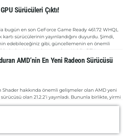
GPU Sürücüleri Çıktı!
ia bugün en son GeForce Game Ready 461.72 WHQL
ik kartı sürücülerinin yayınlandığını duyurdu. Şimdi,
in edebileceğiniz gibi, güncellemenin en önemli
iklerinden biri, yeni satışa çıkan Nvidia RTX...
duran AMD’nin En Yeni Radeon Sürücüsü
DETAILS
VAMINI OKU
 Shader hakkında önemli gelişmeler olan AMD yeni
ürücüsü olan 21.2.2’i yayınladı. Bununla birlikte, yirmi
an eski bir oyun olan Quake III Arena için de birkaç
..
DETAILS
VAMINI OKU