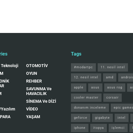
ries
Tags
 Teknoloji
OTOMOTİV
#modartpc
11. nesil intel
IM
OYUN
12. nesil intel
amd
androi
ONİK
REHBER
AR
apple
asus
asus rog
a
SAVUNMA Ve
M
HAVACILIK
cooler master
corsair
SİNEMA Ve DİZİ
donanım inceleme
epic game
/Yazılım
VİDEO
 PARA
YAŞAM
geforce
gigabyte
intel
iphone
itopya
işlemci