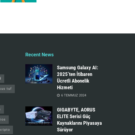
Recent News
Samsung Galaxy AI:
2025’ten İtibaren
d
Ücretli Abonelik
Hizmeti
sus tuf
6 TEMMUZ 2024
GIGABYTE, AORUS
s
ELITE Serisi Güç
ios
Kaynaklarını Piyasaya
Sürüyor
kripto