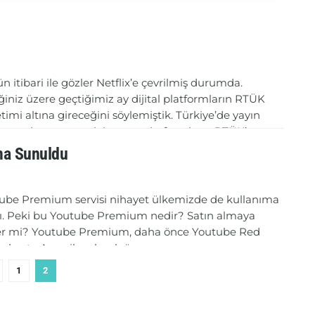
 itibari ile gözler Netflix’e çevrilmiş durumda.
iğiniz üzere geçtiğimiz ay dijital platformların RTÜK
timi altına gireceğini söylemiştik. Türkiye’de yayın
aya devam etmek isteyen platformların RTÜK’e
s başvurusu...
ma Sunuldu
DETAILS
VAMINI OKU
ube Premium servisi nihayet ülkemizde de kullanıma
dı. Peki bu Youtube Premium nedir? Satın almaya
r mi? Youtube Premium, daha önce Youtube Red
la başta Amerika olmak üzere...
1
2
DETAILS
VAMINI OKU