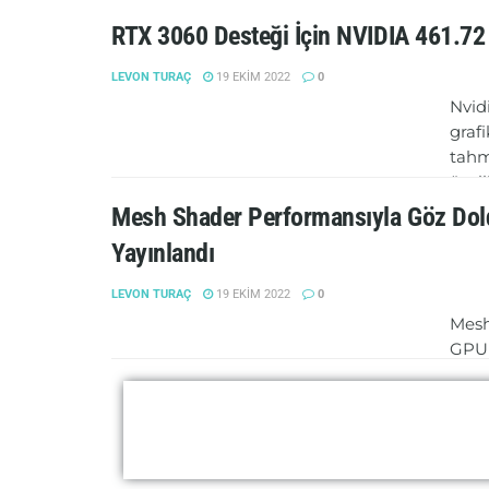
RTX 3060 Desteği İçin NVIDIA 461.72 
LEVON TURAÇ
19 EKIM 2022
0
Nvid
graf
tahm
özell
Mesh Shader Performansıyla Göz Dol
DE
Yayınlandı
LEVON TURAÇ
19 EKIM 2022
0
Mesh
GPU s
yıld
hata.
DE