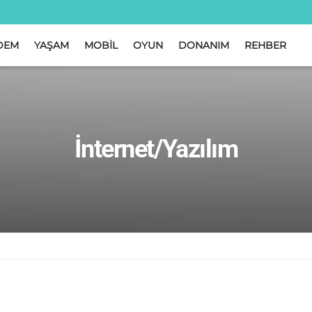
DEM
YAŞAM
MOBİL
OYUN
DONANIM
REHBER
İnternet/Yazılım