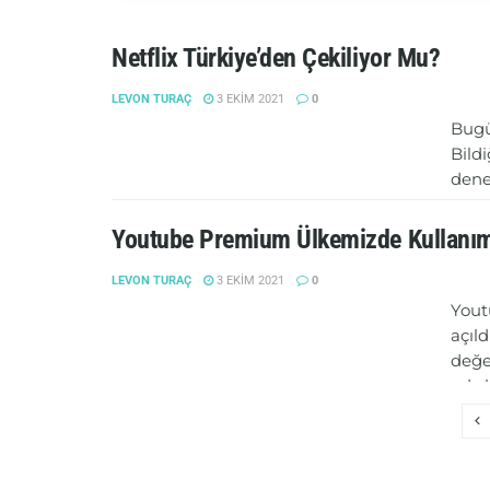
Netflix Türkiye’den Çekiliyor Mu?
LEVON TURAÇ
3 EKIM 2021
0
Bugün
Bild
dene
yapm
lisan
Youtube Premium Ülkemizde Kullanı
LEVON TURAÇ
3 EKIM 2021
0
DE
Yout
açıl
değe
adıy
DE