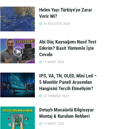
Helen Yayı Türkiye’ye Zarar
Verir Mi?
31 AĞUSTOS 2023
Abi Güç Kaynağımı Nasıl Test
Ederim? Basit Yöntemle İşte
Cevabı
11 MART 2023
IPS, VA, TN, OLED, Mini Led –
5 Monitör Paneli Arasından
Hangisini Tercih Etmeliyim?
22 TEMMUZ 2023
Detaylı Masaüstü Bilgisayar
Montaj & Kurulum Rehberi
11 MART 2023