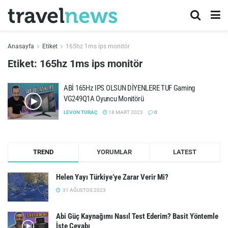
Anasayfa
Etiket
165hz 1ms ips monitör
Etiket:
165hz 1ms ips monitör
ABİ 165Hz IPS OLSUN DİYENLERE TUF Gaming
VG249Q1A Oyuncu Monitörü
LEVON TURAÇ
18 MART 2023
0
TREND
YORUMLAR
LATEST
Helen Yayı Türkiye’ye Zarar Verir Mi?
31 AĞUSTOS 2023
Abi Güç Kaynağımı Nasıl Test Ederim? Basit Yöntemle
İşte Cevabı