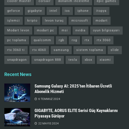
cooler master
corsair
donanım inceleme
epic games
geforce
gigabyte
intel
ios
iphone
itopya
işlemci
kripto
levon turaç
microsoft
modart
Modart levon
modart pc
msi
nvidia
oyun bilgisayarı
pc toplama
qualcomm
rgb
rog
rtx
rtx 3060
rtx 3060 ti
rtx 4060
samsung
sistem toplama
slide
snapdragon
snapdragon 888
tesla
xbox
xiaomi
Recent News
Samsung Galaxy AI: 2025’ten İtibaren Ücretli
Abonelik Hizmeti
6 TEMMUZ 2024
GIGABYTE, AORUS ELITE Serisi Güç Kaynaklarını
Piyasaya Sürüyor
22 MAYIS 2024