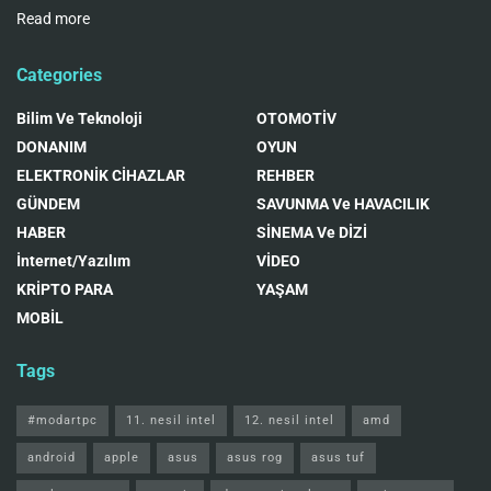
Read more
Categories
Bilim Ve Teknoloji
OTOMOTİV
DONANIM
OYUN
ELEKTRONİK CİHAZLAR
REHBER
GÜNDEM
SAVUNMA Ve HAVACILIK
HABER
SİNEMA Ve DİZİ
İnternet/Yazılım
VİDEO
KRİPTO PARA
YAŞAM
MOBİL
Tags
#modartpc
11. nesil intel
12. nesil intel
amd
android
apple
asus
asus rog
asus tuf