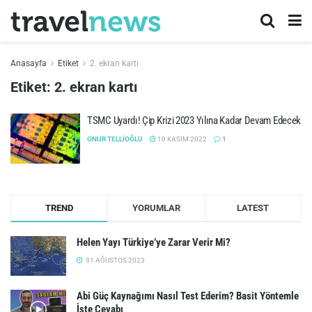
Anasayfa
Etiket
2. ekran kartı
Etiket:
2. ekran kartı
TSMC Uyardı! Çip Krizi 2023 Yılına Kadar Devam Edecek
ONUR TELLIOĞLU
10 KASIM 2022
1
TREND
YORUMLAR
LATEST
Helen Yayı Türkiye’ye Zarar Verir Mi?
31 AĞUSTOS 2023
Abi Güç Kaynağımı Nasıl Test Ederim? Basit Yöntemle
İşte Cevabı