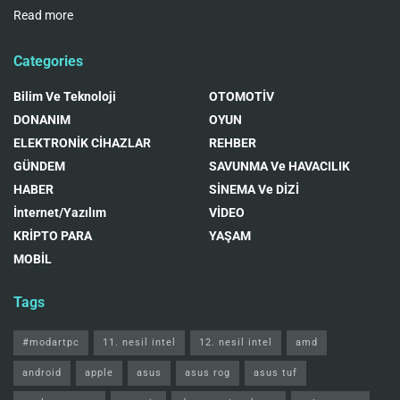
Read more
Categories
Bilim Ve Teknoloji
OTOMOTİV
DONANIM
OYUN
ELEKTRONİK CİHAZLAR
REHBER
GÜNDEM
SAVUNMA Ve HAVACILIK
HABER
SİNEMA Ve DİZİ
İnternet/Yazılım
VİDEO
KRİPTO PARA
YAŞAM
MOBİL
Tags
#modartpc
11. nesil intel
12. nesil intel
amd
android
apple
asus
asus rog
asus tuf