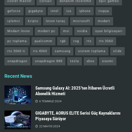
cooler master
corsair
donanım inceleme
epic games
geforce
gigabyte
intel
ios
iphone
itopya
işlemci
kripto
levon turaç
microsoft
modart
Modart levon
modart pc
msi
nvidia
oyun bilgisayarı
pc toplama
qualcomm
rgb
rog
rtx
rtx 3060
rtx 3060 ti
rtx 4060
samsung
sistem toplama
slide
snapdragon
snapdragon 888
tesla
xbox
xiaomi
Recent News
Samsung Galaxy AI: 2025’ten İtibaren Ücretli
Abonelik Hizmeti
6 TEMMUZ 2024
GIGABYTE, AORUS ELITE Serisi Güç Kaynaklarını
Piyasaya Sürüyor
22 MAYIS 2024