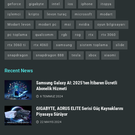
geforce
gigabyte
intel
ios
iphone
itopya
işlemci
kripto
levon turaç
microsoft
modart
Modart levon
modart pc
msi
nvidia
oyun bilgisayarı
pc toplama
qualcomm
rgb
rog
rtx
rtx 3060
rtx 3060 ti
rtx 4060
samsung
sistem toplama
slide
snapdragon
snapdragon 888
tesla
xbox
xiaomi
Recent News
Samsung Galaxy AI: 2025’ten İtibaren Ücretli
Abonelik Hizmeti
6 TEMMUZ 2024
GIGABYTE, AORUS ELITE Serisi Güç Kaynaklarını
Piyasaya Sürüyor
22 MAYIS 2024