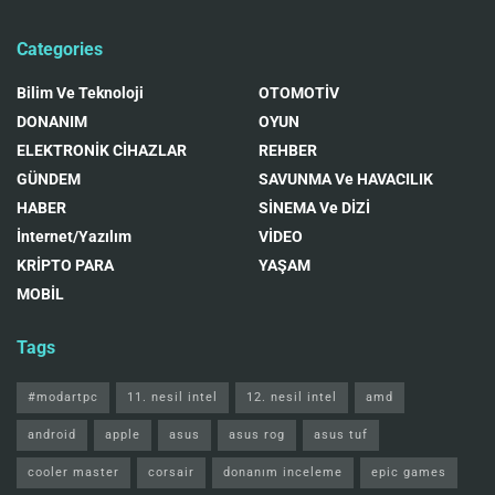
Categories
Bilim Ve Teknoloji
OTOMOTİV
DONANIM
OYUN
ELEKTRONİK CİHAZLAR
REHBER
GÜNDEM
SAVUNMA Ve HAVACILIK
HABER
SİNEMA Ve DİZİ
İnternet/Yazılım
VİDEO
KRİPTO PARA
YAŞAM
MOBİL
Tags
#modartpc
11. nesil intel
12. nesil intel
amd
android
apple
asus
asus rog
asus tuf
cooler master
corsair
donanım inceleme
epic games