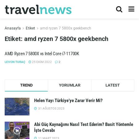
Anasayfa
Etiket
amd ryzen 7 5800x geekbench
Etiket:
amd ryzen 7 5800x geekbench
AMD Ryzen 7 5800X vs Intel Core i7-11700K
LEVON TURAÇ
25 EKIM 2022
2
TREND
YORUMLAR
LATEST
Helen Yayı Türkiye’ye Zarar Verir Mi?
31 AĞUSTOS 2023
Abi Güç Kaynağımı Nasıl Test Ederim? Basit Yöntemle
İşte Cevabı
11 MART 2023