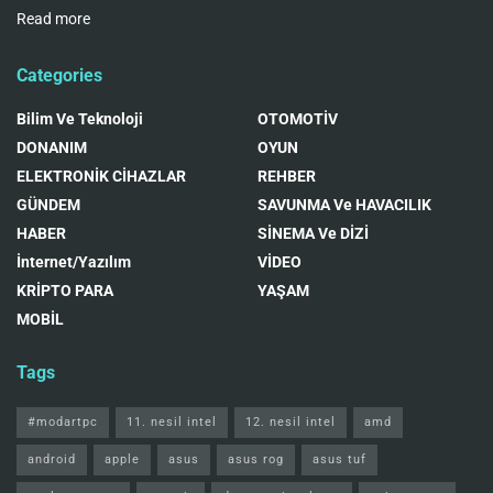
Read more
Categories
Bilim Ve Teknoloji
OTOMOTİV
DONANIM
OYUN
ELEKTRONİK CİHAZLAR
REHBER
GÜNDEM
SAVUNMA Ve HAVACILIK
HABER
SİNEMA Ve DİZİ
İnternet/Yazılım
VİDEO
KRİPTO PARA
YAŞAM
MOBİL
Tags
#modartpc
11. nesil intel
12. nesil intel
amd
android
apple
asus
asus rog
asus tuf