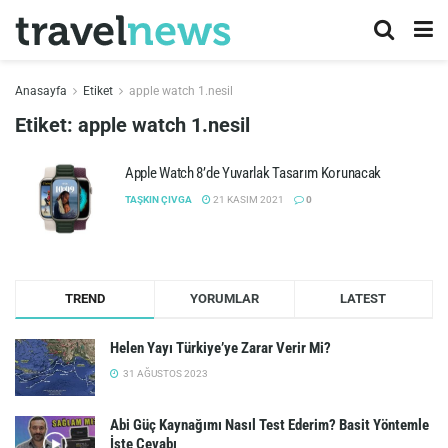
Anasayfa
Etiket
apple watch 1.nesil
Etiket:
apple watch 1.nesil
Apple Watch 8’de Yuvarlak Tasarım Korunacak
TAŞKIN ÇIVGA
21 KASIM 2021
0
TREND
YORUMLAR
LATEST
Helen Yayı Türkiye’ye Zarar Verir Mi?
31 AĞUSTOS 2023
Abi Güç Kaynağımı Nasıl Test Ederim? Basit Yöntemle
İşte Cevabı