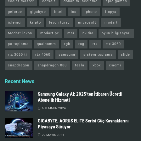
cooler master
corsair
donanım inceleme
epic games
geforce
gigabyte
intel
ios
iphone
itopya
işlemci
kripto
levon turaç
microsoft
modart
Modart levon
modart pc
msi
nvidia
oyun bilgisayarı
pc toplama
qualcomm
rgb
rog
rtx
rtx 3060
rtx 3060 ti
rtx 4060
samsung
sistem toplama
slide
snapdragon
snapdragon 888
tesla
xbox
xiaomi
Recent News
Samsung Galaxy AI: 2025’ten İtibaren Ücretli
Abonelik Hizmeti
6 TEMMUZ 2024
GIGABYTE, AORUS ELITE Serisi Güç Kaynaklarını
Piyasaya Sürüyor
22 MAYIS 2024