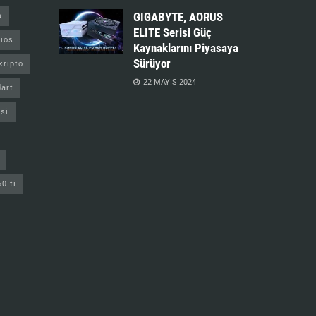
GIGABYTE, AORUS
s
ELITE Serisi Güç
ios
Kaynaklarını Piyasaya
Sürüyor
kripto
22 MAYIS 2024
art
si
60 ti