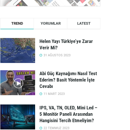
TREND
YORUMLAR
LATEST
Helen Yayı Türkiye’ye Zarar
Verir Mi?
31 AĞUSTOS 2023
Abi Güç Kaynağımı Nasıl Test
Ederim? Basit Yöntemle İşte
Cevabı
11 MART 2023
IPS, VA, TN, OLED, Mini Led –
5 Monitör Paneli Arasından
Hangisini Tercih Etmeliyim?
22 TEMMUZ 2023