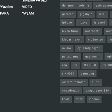
SİNEMA Ve DİZİ
donanım inceleme
epic game
/Yazılım
VİDEO
 PARA
YAŞAM
geforce
gigabyte
intel
iphone
itopya
işlemci
levon turaç
microsoft
mod
Modart levon
modart pc
m
nvidia
oyun bilgisayarı
pc toplama
qualcomm
rgb
rog
rtx
rtx 3060
rtx 30
rtx 4060
samsung
sistem toplama
slide
snapdragon
snapdragon 888
tesla
xbox
xiaomi