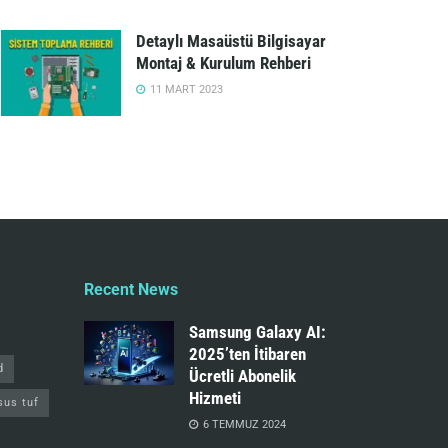
Detaylı Masaüstü Bilgisayar
Montaj & Kurulum Rehberi
11 MART 2023
Recent News
Samsung Galaxy AI:
2025’ten İtibaren
d
Ücretli Abonelik
Hizmeti
sus tuf
6 TEMMUZ 2024