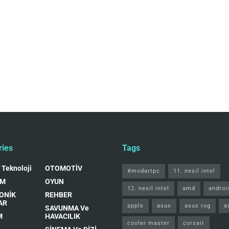
ries
Tags
 Teknoloji
OTOMOTİV
#modartpc
11. nesil intel
IM
OYUN
12. nesil intel
amd
androi
ONİK
REHBER
AR
apple
asus
asus rog
a
SAVUNMA Ve
M
HAVACILIK
cooler master
corsair