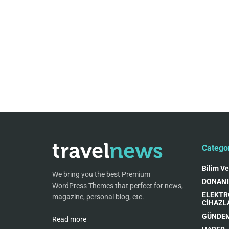
Catego
Bilim Ve
We bring you the best Premium
DONAN
WordPress Themes that perfect for news,
ELEKTR
magazine, personal blog, etc.
CİHAZL
GÜNDE
Read more