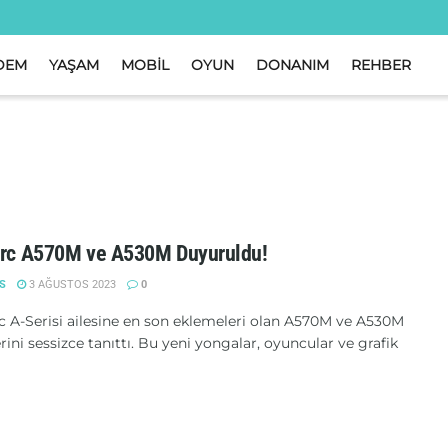
DEM
YAŞAM
MOBİL
OYUN
DONANIM
REHBER
Arc A570M ve A530M Duyuruldu!
S
3 AĞUSTOS 2023
0
rc A-Serisi ailesine en son eklemeleri olan A570M ve A530M
ini sessizce tanıttı. Bu yeni yongalar, oyuncular ve grafik