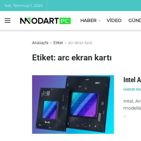
Salı, Temmuz 1, 2025
HABER
VİDEO
GÜN
Anasayfa
Etiket
arc ekran kartı
Etiket:
arc ekran kartı
Intel 
HARUN NA
Intel, A
modeller
...