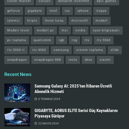
cooler master
corsair
donanım inceleme
epic games
geforce
gigabyte
intel
ios
iphone
itopya
işlemci
kripto
levon turaç
microsoft
modart
Modart levon
modart pc
msi
nvidia
oyun bilgisayarı
pc toplama
qualcomm
rgb
rog
rtx
rtx 3060
rtx 3060 ti
rtx 4060
samsung
sistem toplama
slide
snapdragon
snapdragon 888
tesla
xbox
xiaomi
Recent News
Samsung Galaxy AI: 2025’ten İtibaren Ücretli
Abonelik Hizmeti
6 TEMMUZ 2024
GIGABYTE, AORUS ELITE Serisi Güç Kaynaklarını
Piyasaya Sürüyor
22 MAYIS 2024