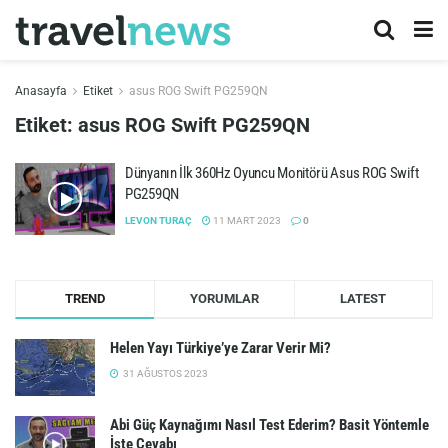
Anasayfa
Etiket
asus ROG Swift PG259QN
Etiket:
asus ROG Swift PG259QN
Dünyanın İlk 360Hz Oyuncu Monitörü Asus ROG Swift
PG259QN
LEVON TURAÇ
11 MART 2023
0
TREND
YORUMLAR
LATEST
Helen Yayı Türkiye’ye Zarar Verir Mi?
31 AĞUSTOS 2023
Abi Güç Kaynağımı Nasıl Test Ederim? Basit Yöntemle
İşte Cevabı