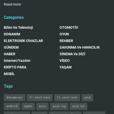
Read more
Categories
Bilim Ve Teknoloji
OTOMOTİV
DONANIM
OYUN
ELEKTRONİK CİHAZLAR
REHBER
GÜNDEM
SAVUNMA Ve HAVACILIK
HABER
SİNEMA Ve DİZİ
İnternet/Yazılım
VİDEO
KRİPTO PARA
YAŞAM
MOBİL
Tags
#modartpc
11. nesil intel
12. nesil intel
amd
android
apple
asus
asus rog
asus tuf