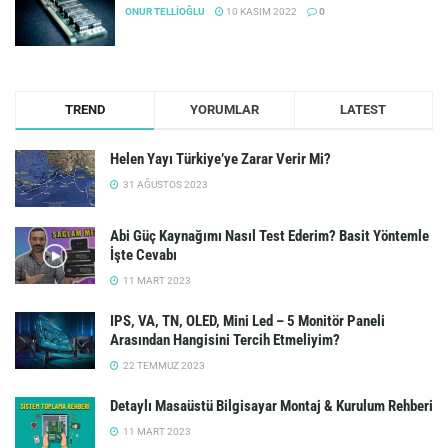
ONUR TELLIOĞLU
10 KASIM 2022
0
TREND
YORUMLAR
LATEST
Helen Yayı Türkiye’ye Zarar Verir Mi?
31 AĞUSTOS 2023
Abi Güç Kaynağımı Nasıl Test Ederim? Basit Yöntemle
İşte Cevabı
11 MART 2023
IPS, VA, TN, OLED, Mini Led – 5 Monitör Paneli
Arasından Hangisini Tercih Etmeliyim?
22 TEMMUZ 2023
Detaylı Masaüstü Bilgisayar Montaj & Kurulum Rehberi
11 MART 2023