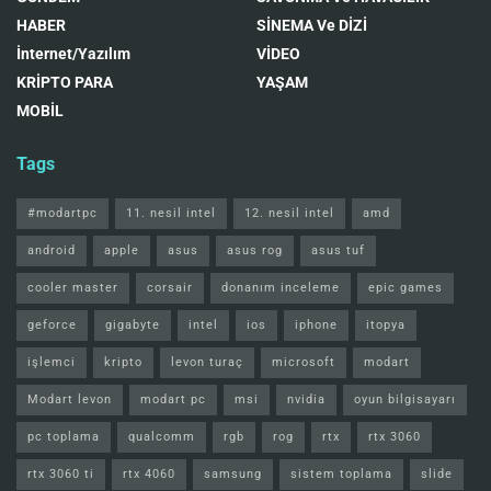
HABER
SİNEMA Ve DİZİ
İnternet/Yazılım
VİDEO
KRİPTO PARA
YAŞAM
MOBİL
Tags
#modartpc
11. nesil intel
12. nesil intel
amd
android
apple
asus
asus rog
asus tuf
cooler master
corsair
donanım inceleme
epic games
geforce
gigabyte
intel
ios
iphone
itopya
işlemci
kripto
levon turaç
microsoft
modart
Modart levon
modart pc
msi
nvidia
oyun bilgisayarı
pc toplama
qualcomm
rgb
rog
rtx
rtx 3060
rtx 3060 ti
rtx 4060
samsung
sistem toplama
slide