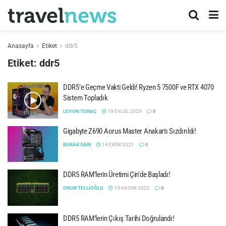
Anasayfa
Etiket
ddr5
Etiket:
ddr5
DDR5’e Geçme Vakti Geldi! Ryzen 5 7500F ve RTX 4070
Sistem Topladık
LEVON TURAÇ
19 EYLÜL 2023
0
Gigabyte Z690 Aorus Master Anakartı Sızdırıldı!
BURAK SARI
14 EKIM 2021
0
DDR5 RAM’lerin Üretimi Çin’de Başladı!
ONUR TELLIOĞLU
10 KASIM 2022
0
DDR5 RAM’lerin Çıkış Tarihi Doğrulandı!