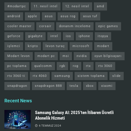
#modartpc
11. nesil intel
12. nesil intel
amd
android
apple
asus
asus rog
asus tuf
cooler master
corsair
donanım inceleme
epic games
geforce
gigabyte
intel
ios
iphone
itopya
işlemci
kripto
levon turaç
microsoft
modart
Modart levon
modart pc
msi
nvidia
oyun bilgisayarı
pc toplama
qualcomm
rgb
rog
rtx
rtx 3060
rtx 3060 ti
rtx 4060
samsung
sistem toplama
slide
snapdragon
snapdragon 888
tesla
xbox
xiaomi
Recent News
Samsung Galaxy AI: 2025’ten İtibaren Ücretli
Abonelik Hizmeti
6 TEMMUZ 2024