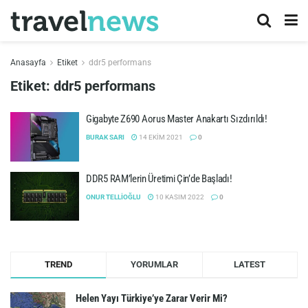
Anasayfa
Etiket
ddr5 performans
Etiket:
ddr5 performans
Gigabyte Z690 Aorus Master Anakartı Sızdırıldı!
BURAK SARI
14 EKIM 2021
0
DDR5 RAM’lerin Üretimi Çin’de Başladı!
ONUR TELLIOĞLU
10 KASIM 2022
0
TREND
YORUMLAR
LATEST
Helen Yayı Türkiye’ye Zarar Verir Mi?