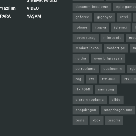
SİNEMA Ve DİZİ
donanım inceleme
epic game
/Yazılım
VİDEO
 PARA
YAŞAM
geforce
gigabyte
intel
iphone
itopya
işlemci
levon turaç
microsoft
mod
Modart levon
modart pc
m
nvidia
oyun bilgisayarı
pc toplama
qualcomm
rgb
rog
rtx
rtx 3060
rtx 30
rtx 4060
samsung
sistem toplama
slide
snapdragon
snapdragon 888
tesla
xbox
xiaomi