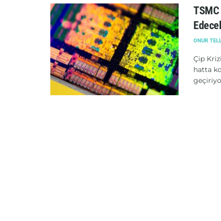
TSMC U
Edece
ONUR TEL
Çip Kri
hatta ko
geçiriyor