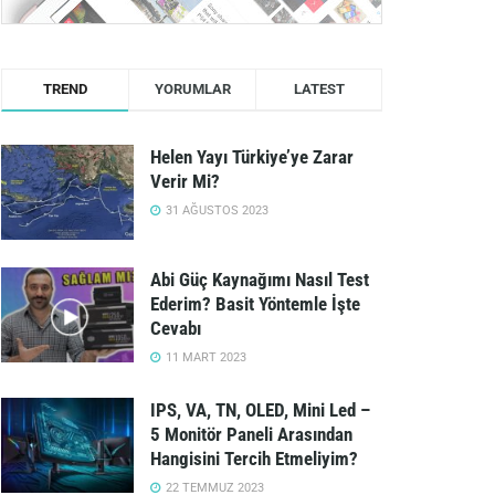
TREND
YORUMLAR
LATEST
Helen Yayı Türkiye’ye Zarar
Verir Mi?
31 AĞUSTOS 2023
Abi Güç Kaynağımı Nasıl Test
Ederim? Basit Yöntemle İşte
Cevabı
11 MART 2023
IPS, VA, TN, OLED, Mini Led –
5 Monitör Paneli Arasından
Hangisini Tercih Etmeliyim?
22 TEMMUZ 2023