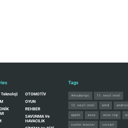
ries
Tags
 Teknoloji
OTOMOTİV
#modartpc
11. nesil intel
IM
OYUN
12. nesil intel
amd
androi
ONİK
REHBER
AR
apple
asus
asus rog
a
SAVUNMA Ve
M
HAVACILIK
cooler master
corsair