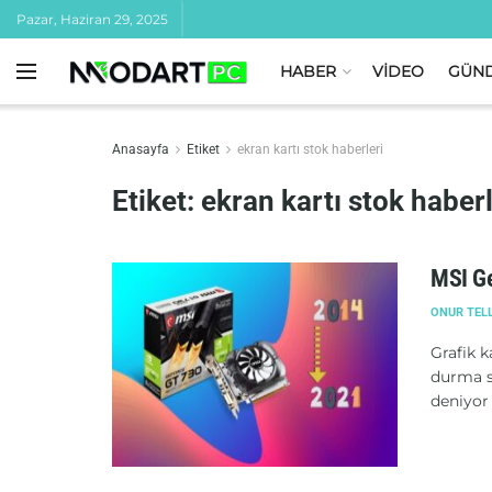
Pazar, Haziran 29, 2025
HABER
VİDEO
GÜN
Anasayfa
Etiket
ekran kartı stok haberleri
Etiket:
ekran kartı stok haberl
MSI Ge
ONUR TEL
Grafik k
durma s
deniyor