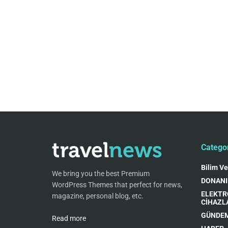
Catego
Bilim Ve
We bring you the best Premium
DONAN
WordPress Themes that perfect for news,
ELEKTR
magazine, personal blog, etc.
CİHAZL
GÜNDE
Read more