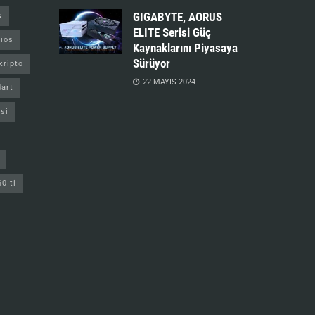
GIGABYTE, AORUS
s
ELITE Serisi Güç
ios
Kaynaklarını Piyasaya
Sürüyor
kripto
22 MAYIS 2024
art
si
60 ti