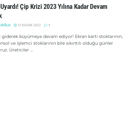
yardı! Çip Krizi 2023 Yılına Kadar Devam
k
LIOĞLU
10 KASIM 2022
1
zi giderek büyümeye devam ediyor! Ekran kartı stoklarının,
nsol ve işlemci stoklarının bile sıkıntılı olduğu günler
uz. Üreticiler ...