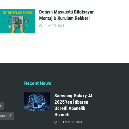
Detaylı Masaüstü Bilgisayar
Montaj & Kurulum Rehberi
11 MART 2023
Recent News
Samsung Galaxy AI:
2025’ten İtibaren
d
Ücretli Abonelik
Hizmeti
sus tuf
6 TEMMUZ 2024