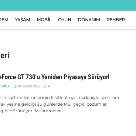
DEM
YAŞAM
MOBİL
OYUN
DONANIM
REHBER
eri
Force GT 730’u Yeniden Piyasaya Sürüyor!
LIOĞLU
10 KASIM 2022
4
artı sarf malzemelerinin kısıtlı olması nedeniyle üretimin
eviyesine geldiği şu günlerde MSI geçici çözümler
 gibi görünüyor. Muhtemelen ...