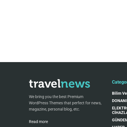
Catego
Bilim Ve
We bring you the best Premium
DONAN
WordPress Themes that perfect for news,
ELEKTR
magazine, personal blog, etc.
CİHAZL
GÜNDE
Read more