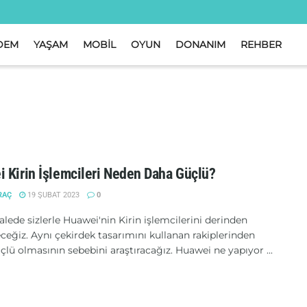
DEM
YAŞAM
MOBİL
OYUN
DONANIM
REHBER
 Kirin İşlemcileri Neden Daha Güçlü?
RAÇ
19 ŞUBAT 2023
0
ede sizlerle Huawei'nin Kirin işlemcilerini derinden
ceğiz. Aynı çekirdek tasarımını kullanan rakiplerinden
lü olmasının sebebini araştıracağız. Huawei ne yapıyor ...