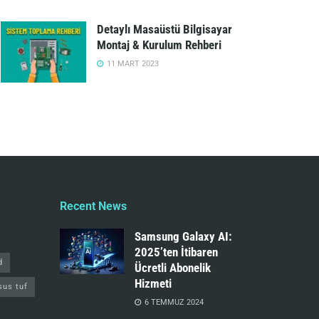
Detaylı Masaüstü Bilgisayar
Montaj & Kurulum Rehberi
11 MART 2023
Recent News
Samsung Galaxy AI:
2025’ten İtibaren
d
Ücretli Abonelik
Hizmeti
sus tuf
6 TEMMUZ 2024