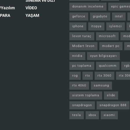
SİNEMA Ve DİZİ
donanım inceleme
epic game
/Yazılım
VİDEO
 PARA
YAŞAM
geforce
gigabyte
intel
iphone
itopya
işlemci
levon turaç
microsoft
mod
Modart levon
modart pc
m
nvidia
oyun bilgisayarı
pc toplama
qualcomm
rgb
rog
rtx
rtx 3060
rtx 30
rtx 4060
samsung
sistem toplama
slide
snapdragon
snapdragon 888
tesla
xbox
xiaomi