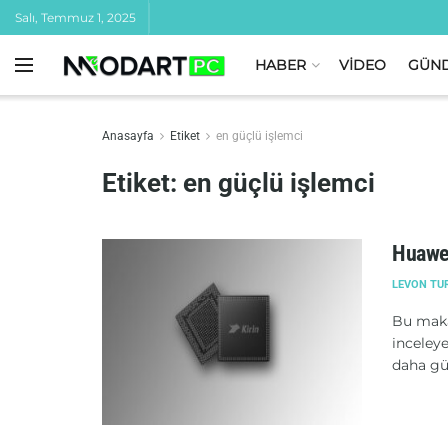
Salı, Temmuz 1, 2025
HABER
VİDEO
GÜN
Anasayfa
Etiket
en güçlü işlemci
Etiket:
en güçlü işlemci
Huawei
LEVON TU
Bu makal
inceleye
daha güç