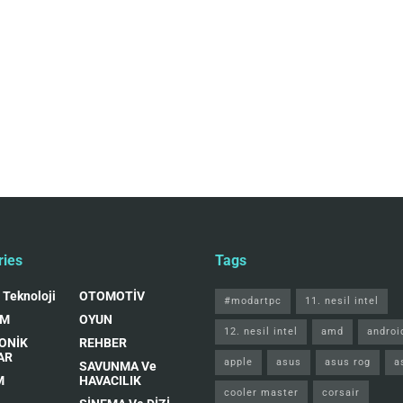
ries
Tags
 Teknoloji
OTOMOTİV
#modartpc
11. nesil intel
IM
OYUN
12. nesil intel
amd
androi
ONİK
REHBER
AR
apple
asus
asus rog
a
SAVUNMA Ve
M
HAVACILIK
cooler master
corsair