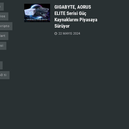
GIGABYTE, AORUS
s
ELITE Serisi Güç
ios
Kaynaklarını Piyasaya
Sürüyor
kripto
22 MAYIS 2024
art
si
60 ti