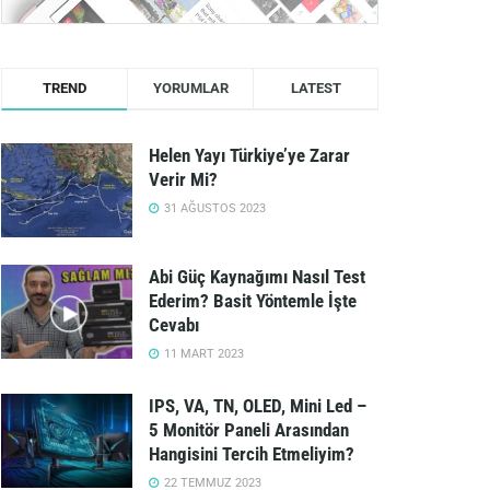
TREND
YORUMLAR
LATEST
Helen Yayı Türkiye’ye Zarar
Verir Mi?
31 AĞUSTOS 2023
Abi Güç Kaynağımı Nasıl Test
Ederim? Basit Yöntemle İşte
Cevabı
11 MART 2023
IPS, VA, TN, OLED, Mini Led –
5 Monitör Paneli Arasından
Hangisini Tercih Etmeliyim?
22 TEMMUZ 2023