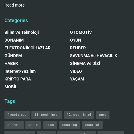
Read more
Categories
Bilim Ve Teknoloji
OTOMOTİV
DONANIM
OYUN
ELEKTRONİK CİHAZLAR
REHBER
GÜNDEM
SAVUNMA Ve HAVACILIK
HABER
SİNEMA Ve DİZİ
İnternet/Yazılım
VİDEO
KRİPTO PARA
YAŞAM
MOBİL
Tags
#modartpc
11. nesil intel
12. nesil intel
amd
android
apple
asus
asus rog
asus tuf