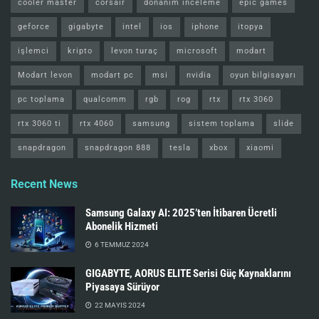
cooler master
corsair
donanım inceleme
epic games
geforce
gigabyte
intel
ios
iphone
itopya
işlemci
kripto
levon turaç
microsoft
modart
Modart levon
modart pc
msi
nvidia
oyun bilgisayarı
pc toplama
qualcomm
rgb
rog
rtx
rtx 3060
rtx 3060 ti
rtx 4060
samsung
sistem toplama
slide
snapdragon
snapdragon 888
tesla
xbox
xiaomi
Recent News
Samsung Galaxy AI: 2025’ten İtibaren Ücretli
Abonelik Hizmeti
6 TEMMUZ 2024
GIGABYTE, AORUS ELITE Serisi Güç Kaynaklarını
Piyasaya Sürüyor
22 MAYIS 2024