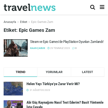
Anasayfa
Etiket
Epic Games Zam
Etiket:
Epic Games Zam
Steam ve Epic Games’de PlayStation Oyunları Zamlandı!
KAAN ÇABUK
29 TEMMUZ 2023
0
TREND
YORUMLAR
LATEST
Helen Yayı Türkiye’ye Zarar Verir Mi?
31 AĞUSTOS 2023
Abi Güç Kaynağımı Nasıl Test Ederim? Basit Yöntemle
İşte Cevabı