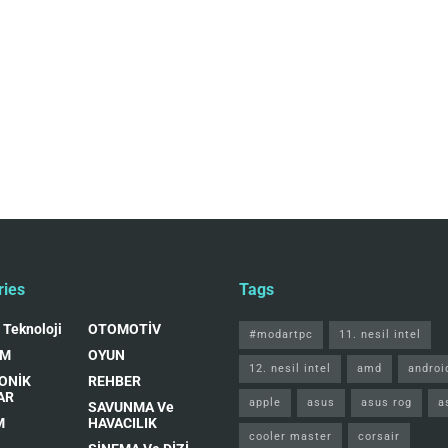
ries
Tags
 Teknoloji
OTOMOTİV
#modartpc
11. nesil intel
IM
OYUN
12. nesil intel
amd
androi
ONİK
REHBER
AR
apple
asus
asus rog
a
SAVUNMA Ve
M
HAVACILIK
cooler master
corsair