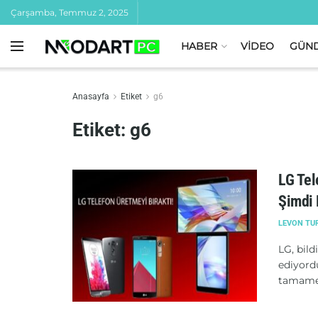
Çarşamba, Temmuz 2, 2025
HABER
VİDEO
GÜN
Anasayfa
Etiket
g6
Etiket:
g6
LG Tel
Şimdi 
LEVON TU
LG, bild
ediyord
tamamen 