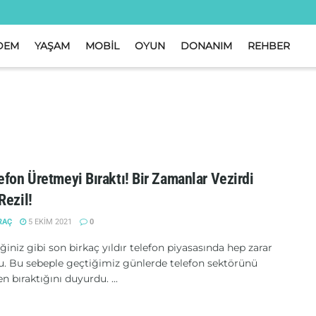
DEM
YAŞAM
MOBİL
OYUN
DONANIM
REHBER
efon Üretmeyi Bıraktı! Bir Zamanlar Vezirdi
Rezil!
RAÇ
5 EKIM 2021
0
iğiniz gibi son birkaç yıldır telefon piyasasında hep zarar
u. Bu sebeple geçtiğimiz günlerde telefon sektörünü
bıraktığını duyurdu. ...