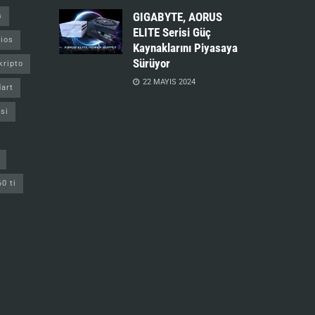
GIGABYTE, AORUS
s
ELITE Serisi Güç
ios
Kaynaklarını Piyasaya
Sürüyor
kripto
22 MAYIS 2024
art
si
60 ti