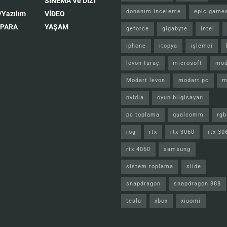
SİNEMA Ve DİZİ
donanım inceleme
epic game
/Yazılım
VİDEO
 PARA
YAŞAM
geforce
gigabyte
intel
iphone
itopya
işlemci
levon turaç
microsoft
mod
Modart levon
modart pc
m
nvidia
oyun bilgisayarı
pc toplama
qualcomm
rgb
rog
rtx
rtx 3060
rtx 30
rtx 4060
samsung
sistem toplama
slide
snapdragon
snapdragon 888
tesla
xbox
xiaomi