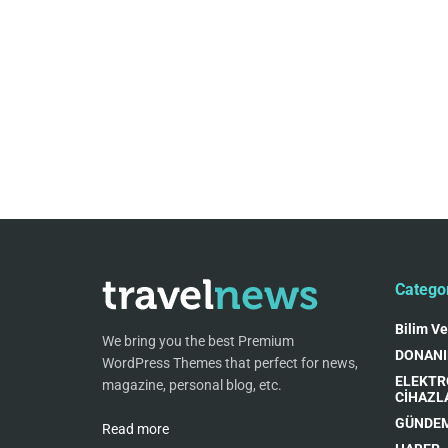
Catego
Bilim Ve
We bring you the best Premium
DONAN
WordPress Themes that perfect for news,
ELEKTR
magazine, personal blog, etc.
CİHAZL
GÜNDE
Read more