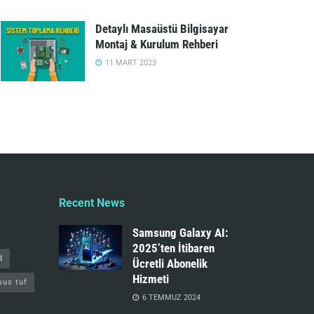
Detaylı Masaüstü Bilgisayar
Montaj & Kurulum Rehberi
11 MART 2023
Recent News
Samsung Galaxy AI:
2025’ten İtibaren
d
Ücretli Abonelik
Hizmeti
sus tuf
6 TEMMUZ 2024