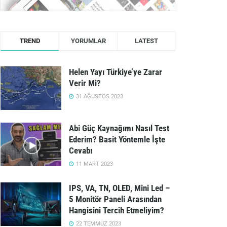
TREND
YORUMLAR
LATEST
Helen Yayı Türkiye’ye Zarar
Verir Mi?
31 AĞUSTOS 2023
Abi Güç Kaynağımı Nasıl Test
Ederim? Basit Yöntemle İşte
Cevabı
11 MART 2023
IPS, VA, TN, OLED, Mini Led –
5 Monitör Paneli Arasından
Hangisini Tercih Etmeliyim?
22 TEMMUZ 2023