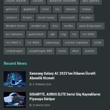
cooler master
corsair
donanım inceleme
epic games
geforce
gigabyte
intel
ios
iphone
itopya
işlemci
kripto
levon turaç
microsoft
modart
Modart levon
modart pc
msi
nvidia
oyun bilgisayarı
pc toplama
qualcomm
rgb
rog
rtx
rtx 3060
rtx 3060 ti
rtx 4060
samsung
sistem toplama
slide
snapdragon
snapdragon 888
tesla
xbox
xiaomi
Recent News
Samsung Galaxy AI: 2025’ten İtibaren Ücretli
Abonelik Hizmeti
6 TEMMUZ 2024
GIGABYTE, AORUS ELITE Serisi Güç Kaynaklarını
Piyasaya Sürüyor
22 MAYIS 2024