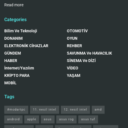
Read more
Categories
Bilim Ve Teknoloji
OTOMOTİV
DONANIM
OYUN
ELEKTRONİK CİHAZLAR
REHBER
GÜNDEM
SAVUNMA Ve HAVACILIK
HABER
SİNEMA Ve DİZİ
İnternet/Yazılım
VİDEO
KRİPTO PARA
YAŞAM
MOBİL
Tags
#modartpc
11. nesil intel
12. nesil intel
amd
android
apple
asus
asus rog
asus tuf