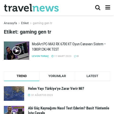
Anasayfa
Etiket
gaming gen tr
Etiket:
gaming gen tr
ModArt PC-MA3 RX 6700 XT Oyun Canavarı Sistem –
1080P/2K/4K TEST
LEVON TURAÇ
11 MART 2023
0
TREND
YORUMLAR
LATEST
Helen Yayı Türkiye’ye Zarar Verir Mi?
31 AĞUSTOS 2023
Abi Güç Kaynağımı Nasıl Test Ederim? Basit Yöntemle
İşte Cevabı