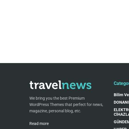
Catego
Bilim Ve
We bring you the best Premium
DONAN
WordPress Themes that perfect for news,
ELEKTR
magazine, personal blog, etc.
CİHAZL
GÜNDE
Read more