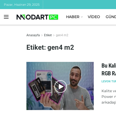
Pazar, Haziran 29, 2025
HABER
VİDEO
GÜN
Anasayfa
Etiket
gen4 m2
Etiket:
gen4 m2
Bu Kal
RGB R
LEVON TU
Kalite v
Power m
arkadaşla