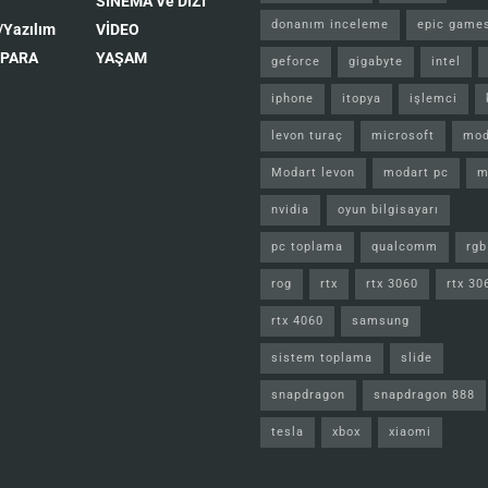
SİNEMA Ve DİZİ
donanım inceleme
epic game
/Yazılım
VİDEO
 PARA
YAŞAM
geforce
gigabyte
intel
iphone
itopya
işlemci
levon turaç
microsoft
mod
Modart levon
modart pc
m
nvidia
oyun bilgisayarı
pc toplama
qualcomm
rgb
rog
rtx
rtx 3060
rtx 30
rtx 4060
samsung
sistem toplama
slide
snapdragon
snapdragon 888
tesla
xbox
xiaomi