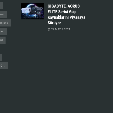
GIGABYTE, AORUS
s
ELITE Serisi Güç
ios
Kaynaklarını Piyasaya
Sürüyor
kripto
22 MAYIS 2024
art
si
60 ti