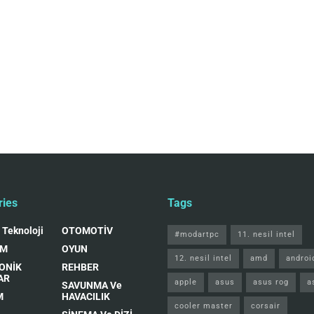
ries
Tags
 Teknoloji
OTOMOTİV
#modartpc
11. nesil intel
IM
OYUN
12. nesil intel
amd
androi
ONİK
REHBER
AR
apple
asus
asus rog
a
SAVUNMA Ve
M
HAVACILIK
cooler master
corsair