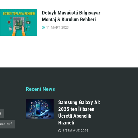
Detaylı Masaüstü Bilgisayar
Montaj & Kurulum Rehberi
11 MART 2023
Recent News
Samsung Galaxy AI:
2025’ten İtibaren
d
Ücretli Abonelik
Hizmeti
sus tuf
6 TEMMUZ 2024