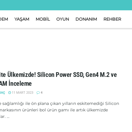
DEM
YAŞAM
MOBİL
OYUN
DONANIM
REHBER
ite Ülkemizde! Silicon Power SSD, Gen4 M.2 ve
AM İnceleme
RAÇ
11 MART 2023
4
e sağlamlığı ile ön plana çıkan yılların eskitemediği Silicon
arkasının ürünleri bol ürün gamı ile artık ülkemizde
r. ...