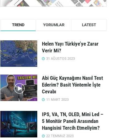
TREND
YORUMLAR
LATEST
Helen Yayı Türkiye’ye Zarar
Verir Mi?
31 AĞUSTOS 2023
Abi Güç Kaynağımı Nasıl Test
Ederim? Basit Yöntemle İşte
Cevabı
11 MART 2023
IPS, VA, TN, OLED, Mini Led –
5 Monitör Paneli Arasından
Hangisini Tercih Etmeliyim?
22 TEMMUZ 2023