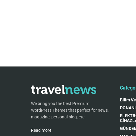
Catego
Bilim Ve
We bring you the best Premium
DONAN
WordPress Themes that perfect for news,
ELEKTR
magazine, personal blog, etc.
CİHAZL
GÜNDE
Read more