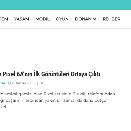
DEM
YAŞAM
MOBİL
OYUN
DONANIM
REHBER
 Pixel 6A’nın İlk Görüntüleri Ortaya Çıktı
VGA
22 KASIM 2021
0
n amiral gemisi olan Pixel serisinin 6. akıllı telefonundan
tiği başarının ardından yakın bir zamanda daha bütçe
el ...