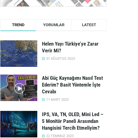
TREND
YORUMLAR
LATEST
Helen Yayı Türkiye’ye Zarar
Verir Mi?
31 AĞUSTOS 2023
Abi Güç Kaynağımı Nasıl Test
Ederim? Basit Yöntemle İşte
Cevabı
11 MART 2023
IPS, VA, TN, OLED, Mini Led –
5 Monitör Paneli Arasından
Hangisini Tercih Etmeliyim?
22 TEMMUZ 2023