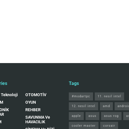
ries
Tags
 Teknoloji
OTOMOTİV
#modartpc
11. nesil intel
IM
OYUN
12. nesil intel
amd
androi
ONİK
REHBER
AR
apple
asus
asus rog
a
SAVUNMA Ve
M
HAVACILIK
cooler master
corsair