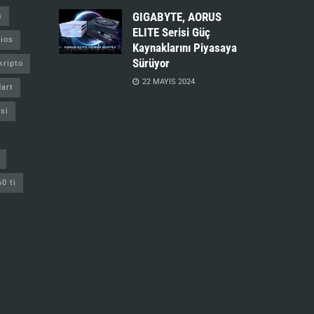
GIGABYTE, AORUS
s
ELITE Serisi Güç
ios
Kaynaklarını Piyasaya
Sürüyor
kripto
22 MAYIS 2024
art
si
60 ti