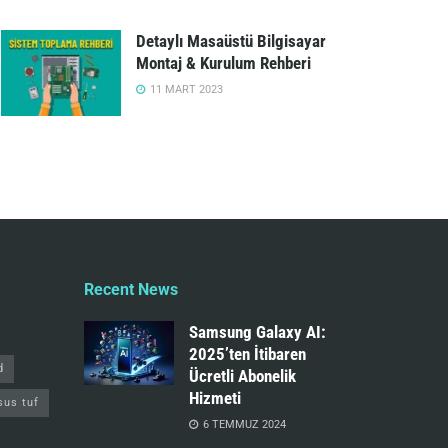
Detaylı Masaüstü Bilgisayar
Montaj & Kurulum Rehberi
11 MART 2023
Recent News
Samsung Galaxy AI:
2025’ten İtibaren
d
Ücretli Abonelik
Hizmeti
sus tuf
6 TEMMUZ 2024