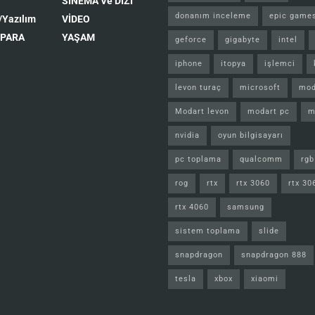
SİNEMA Ve DİZİ
donanım inceleme
epic game
/Yazılım
VİDEO
 PARA
YAŞAM
geforce
gigabyte
intel
iphone
itopya
işlemci
levon turaç
microsoft
mod
Modart levon
modart pc
m
nvidia
oyun bilgisayarı
pc toplama
qualcomm
rgb
rog
rtx
rtx 3060
rtx 30
rtx 4060
samsung
sistem toplama
slide
snapdragon
snapdragon 888
tesla
xbox
xiaomi