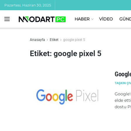
Pazartesi, Haziran 30, 2025
HABER
VİDEO
GÜN
Anasayfa
Etiket
google pixel 5
Etiket:
google pixel 5
Google
TAŞKIN ÇI
Google'ı
elde et
dostu Pix