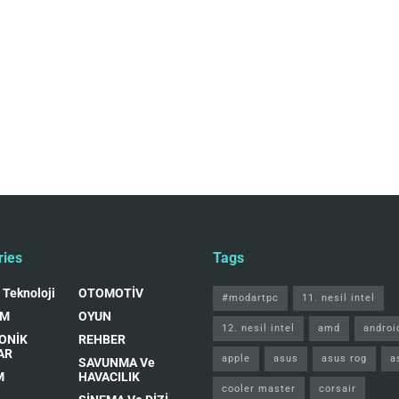
ries
Tags
 Teknoloji
OTOMOTİV
#modartpc
11. nesil intel
IM
OYUN
12. nesil intel
amd
androi
ONİK
REHBER
AR
apple
asus
asus rog
a
SAVUNMA Ve
M
HAVACILIK
cooler master
corsair