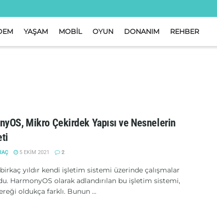
DEM
YAŞAM
MOBİL
OYUN
DONANIM
REHBER
yOS, Mikro Çekirdek Yapısı ve Nesnelerin
eti
RAÇ
5 EKIM 2021
2
irkaç yıldır kendi işletim sistemi üzerinde çalışmalar
du. HarmonyOS olarak adlandırılan bu işletim sistemi,
ereği oldukça farklı. Bunun ...