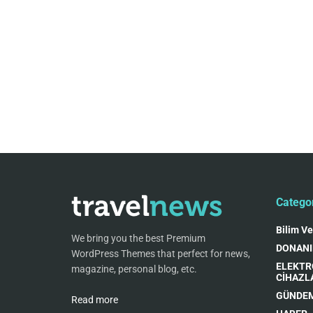
Catego
Bilim Ve
We bring you the best Premium
DONAN
WordPress Themes that perfect for news,
ELEKTR
magazine, personal blog, etc.
CİHAZL
GÜNDE
Read more