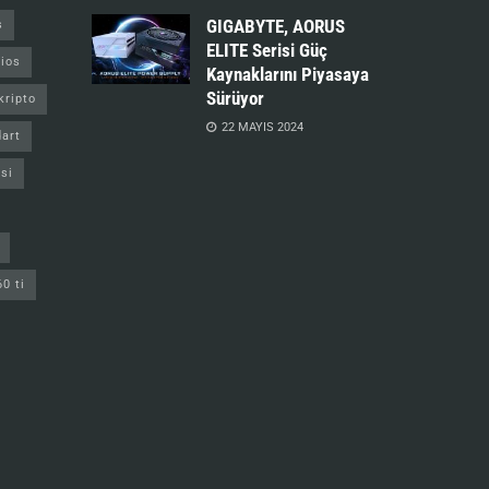
GIGABYTE, AORUS
s
ELITE Serisi Güç
ios
Kaynaklarını Piyasaya
Sürüyor
kripto
22 MAYIS 2024
art
si
60 ti