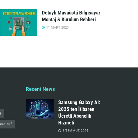
Detaylı Masaüstü Bilgisayar
Montaj & Kurulum Rehberi
11 MART 2023
Recent News
Samsung Galaxy AI:
2025’ten İtibaren
d
Ücretli Abonelik
Hizmeti
sus tuf
6 TEMMUZ 2024