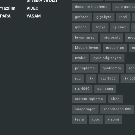
SİNEMA Ve DİZİ
donanım inceleme
epic game
/Yazılım
VİDEO
 PARA
YAŞAM
geforce
gigabyte
intel
iphone
itopya
işlemci
levon turaç
microsoft
mod
Modart levon
modart pc
m
nvidia
oyun bilgisayarı
pc toplama
qualcomm
rgb
rog
rtx
rtx 3060
rtx 30
rtx 4060
samsung
sistem toplama
slide
snapdragon
snapdragon 888
tesla
xbox
xiaomi