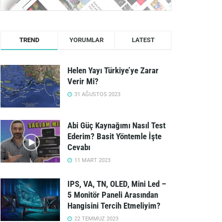
TREND
YORUMLAR
LATEST
Helen Yayı Türkiye’ye Zarar
Verir Mi?
31 AĞUSTOS 2023
Abi Güç Kaynağımı Nasıl Test
Ederim? Basit Yöntemle İşte
Cevabı
11 MART 2023
IPS, VA, TN, OLED, Mini Led –
5 Monitör Paneli Arasından
Hangisini Tercih Etmeliyim?
22 TEMMUZ 2023