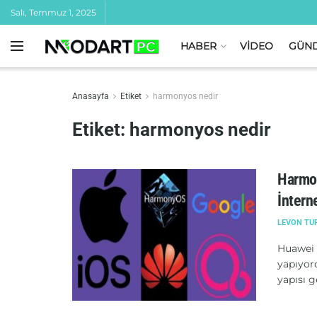
Salı, Temmuz 1, 2025
HABER
VİDEO
GÜN
Anasayfa
Etiket
harmonyos nedir
Etiket:
harmonyos nedir
Harmon
İntern
LEVON TU
Huawei b
yapıyor
yapısı g