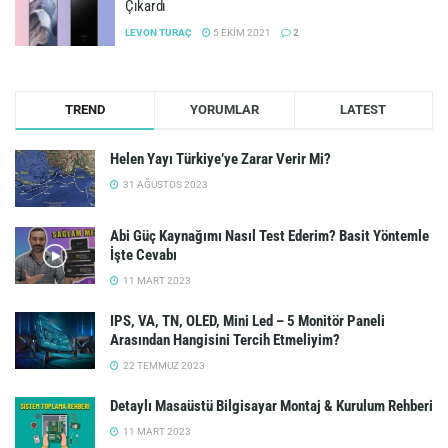
Çıkardı
LEVON TURAÇ
5 EKIM 2021
2
TREND
YORUMLAR
LATEST
Helen Yayı Türkiye’ye Zarar Verir Mi?
31 AĞUSTOS 2023
Abi Güç Kaynağımı Nasıl Test Ederim? Basit Yöntemle
İşte Cevabı
11 MART 2023
IPS, VA, TN, OLED, Mini Led – 5 Monitör Paneli
Arasından Hangisini Tercih Etmeliyim?
22 TEMMUZ 2023
Detaylı Masaüstü Bilgisayar Montaj & Kurulum Rehberi
11 MART 2023