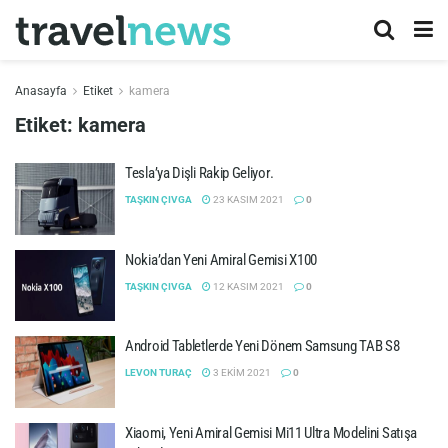
Anasayfa
Etiket
kamera
Etiket:
kamera
Tesla’ya Dişli Rakip Geliyor.
TAŞKIN ÇIVGA
23 KASIM 2021
0
Nokia’dan Yeni Amiral Gemisi X100
TAŞKIN ÇIVGA
12 KASIM 2021
0
Android Tabletlerde Yeni Dönem Samsung TAB S8
LEVON TURAÇ
3 EKIM 2021
0
Xiaomi, Yeni Amiral Gemisi Mi11 Ultra Modelini Satışa