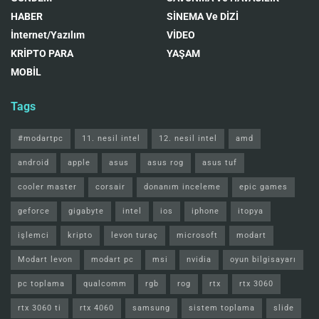
HABER
SİNEMA Ve DİZİ
İnternet/Yazılım
VİDEO
KRİPTO PARA
YAŞAM
MOBİL
Tags
#modartpc
11. nesil intel
12. nesil intel
amd
android
apple
asus
asus rog
asus tuf
cooler master
corsair
donanım inceleme
epic games
geforce
gigabyte
intel
ios
iphone
itopya
işlemci
kripto
levon turaç
microsoft
modart
Modart levon
modart pc
msi
nvidia
oyun bilgisayarı
pc toplama
qualcomm
rgb
rog
rtx
rtx 3060
rtx 3060 ti
rtx 4060
samsung
sistem toplama
slide