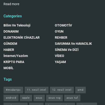
Read more
Categories
Bilim Ve Teknoloji
OTOMOTİV
DONANIM
OYUN
ELEKTRONİK CİHAZLAR
REHBER
GÜNDEM
SAVUNMA Ve HAVACILIK
HABER
SİNEMA Ve DİZİ
İnternet/Yazılım
VİDEO
KRİPTO PARA
YAŞAM
MOBİL
Tags
#modartpc
11. nesil intel
12. nesil intel
amd
android
apple
asus
asus rog
asus tuf