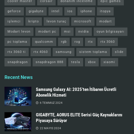
cooler master
corsair
donanım inceleme
epic games
geforce
gigabyte
intel
ios
iphone
itopya
işlemci
kripto
levon turaç
microsoft
modart
Modart levon
modart pc
msi
nvidia
oyun bilgisayarı
pc toplama
qualcomm
rgb
rog
rtx
rtx 3060
rtx 3060 ti
rtx 4060
samsung
sistem toplama
slide
snapdragon
snapdragon 888
tesla
xbox
xiaomi
Recent News
Samsung Galaxy AI: 2025’ten İtibaren Ücretli
Abonelik Hizmeti
6 TEMMUZ 2024
GIGABYTE, AORUS ELITE Serisi Güç Kaynaklarını
Piyasaya Sürüyor
22 MAYIS 2024