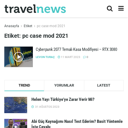
Anasayfa
Etiket
pc case mod 2021
Etiket:
pc case mod 2021
Cyberpunk 2077 Temalı Kasa Modifiyesi – RTX 3080
LEVON TURAÇ
11 MART 2023
0
TREND
YORUMLAR
LATEST
Helen Yayı Türkiye’ye Zarar Verir Mi?
31 AĞUSTOS 2023
Abi Güç Kaynağımı Nasıl Test Ederim? Basit Yöntemle
İşte Cevabı