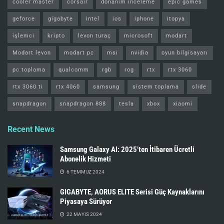
cooler master
corsair
donanım inceleme
epic games
geforce
gigabyte
intel
ios
iphone
itopya
işlemci
kripto
levon turaç
microsoft
modart
Modart levon
modart pc
msi
nvidia
oyun bilgisayarı
pc toplama
qualcomm
rgb
rog
rtx
rtx 3060
rtx 3060 ti
rtx 4060
samsung
sistem toplama
slide
snapdragon
snapdragon 888
tesla
xbox
xiaomi
Recent News
Samsung Galaxy AI: 2025’ten İtibaren Ücretli
Abonelik Hizmeti
6 TEMMUZ 2024
GIGABYTE, AORUS ELITE Serisi Güç Kaynaklarını
Piyasaya Sürüyor
22 MAYIS 2024