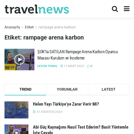
Anasayfa
Etiket
rampage arena karbon
Etiket:
rampage arena karbon
ŞOK’ta SATILAN Rampage Arena Karbon Oyuncu
Masası Kurulum ve İnceleme
LEVON TURAÇ
11 MART 2023
0
TREND
YORUMLAR
LATEST
Helen Yayı Türkiye’ye Zarar Verir Mi?
31 AĞUSTOS 2023
Abi Güç Kaynağımı Nasıl Test Ederim? Basit Yöntemle
İşte Cevabı