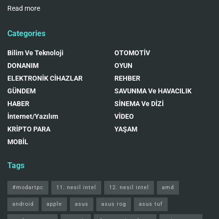
Read more
Categories
Bilim Ve Teknoloji
OTOMOTİV
DONANIM
OYUN
ELEKTRONİK CİHAZLAR
REHBER
GÜNDEM
SAVUNMA Ve HAVACILIK
HABER
SİNEMA Ve DİZİ
İnternet/Yazılım
VİDEO
KRİPTO PARA
YAŞAM
MOBİL
Tags
#modartpc
11. nesil intel
12. nesil intel
amd
android
apple
asus
asus rog
asus tuf