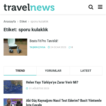
Anasayfa
Etiket
sporu kulaklık
Etiket:
sporu kulaklık
Beats Fit Pro Tanıtıldı!
TAŞKIN ÇIVGA
24 OCAK 2023
0
TREND
YORUMLAR
LATEST
Helen Yayı Türkiye’ye Zarar Verir Mi?
31 AĞUSTOS 2023
Abi Güç Kaynağımı Nasıl Test Ederim? Basit Yöntemle
İşte Cevabı