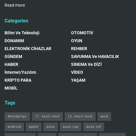
Read more
Categories
Bilim Ve Teknoloji
OTOMOTİV
DONANIM
OYUN
ELEKTRONİK CİHAZLAR
REHBER
GÜNDEM
SAVUNMA Ve HAVACILIK
HABER
SİNEMA Ve DİZİ
İnternet/Yazılım
VİDEO
KRİPTO PARA
YAŞAM
MOBİL
Tags
#modartpc
11. nesil intel
12. nesil intel
amd
android
apple
asus
asus rog
asus tuf