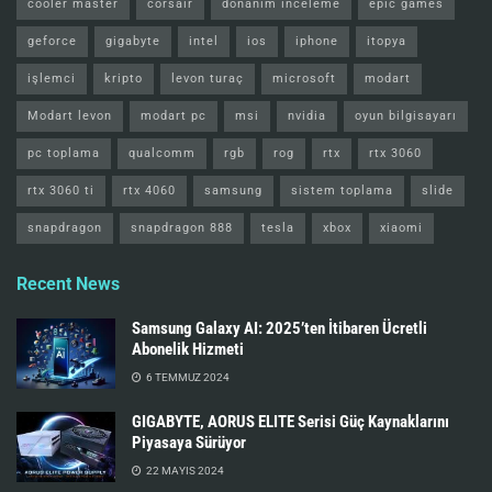
cooler master
corsair
donanım inceleme
epic games
geforce
gigabyte
intel
ios
iphone
itopya
işlemci
kripto
levon turaç
microsoft
modart
Modart levon
modart pc
msi
nvidia
oyun bilgisayarı
pc toplama
qualcomm
rgb
rog
rtx
rtx 3060
rtx 3060 ti
rtx 4060
samsung
sistem toplama
slide
snapdragon
snapdragon 888
tesla
xbox
xiaomi
Recent News
Samsung Galaxy AI: 2025’ten İtibaren Ücretli
Abonelik Hizmeti
6 TEMMUZ 2024
GIGABYTE, AORUS ELITE Serisi Güç Kaynaklarını
Piyasaya Sürüyor
22 MAYIS 2024