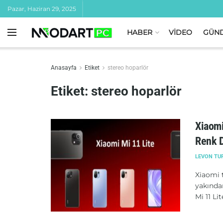
Pazar, Haziran 29, 2025
HABER
VİDEO
GÜN
Anasayfa
Etiket
stereo hoparlör
Etiket:
stereo hoparlör
Xiaomi
Renk D
LEVON TU
Xiaomi t
yakından
Mi 11 Lite