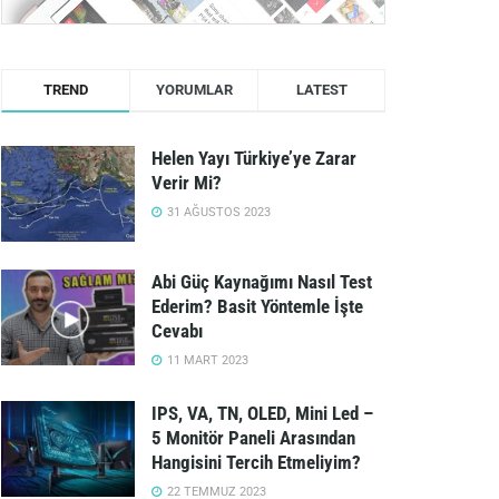
TREND
YORUMLAR
LATEST
Helen Yayı Türkiye’ye Zarar
Verir Mi?
31 AĞUSTOS 2023
Abi Güç Kaynağımı Nasıl Test
Ederim? Basit Yöntemle İşte
Cevabı
11 MART 2023
IPS, VA, TN, OLED, Mini Led –
5 Monitör Paneli Arasından
Hangisini Tercih Etmeliyim?
22 TEMMUZ 2023