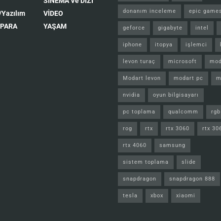
SİNEMA Ve DİZİ
donanım inceleme
epic game
/Yazılım
VİDEO
 PARA
YAŞAM
geforce
gigabyte
intel
iphone
itopya
işlemci
levon turaç
microsoft
mod
Modart levon
modart pc
m
nvidia
oyun bilgisayarı
pc toplama
qualcomm
rgb
rog
rtx
rtx 3060
rtx 30
rtx 4060
samsung
sistem toplama
slide
snapdragon
snapdragon 888
tesla
xbox
xiaomi