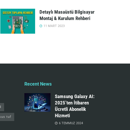
Detaylı Masaüstü Bilgisayar
Montaj & Kurulum Rehberi
11 MART 2023
Recent News
Samsung Galaxy AI:
2025’ten İtibaren
d
Ücretli Abonelik
Hizmeti
sus tuf
6 TEMMUZ 2024