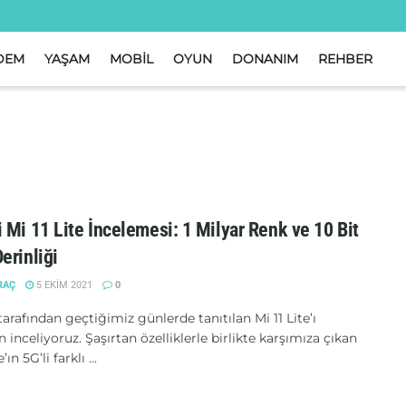
DEM
YAŞAM
MOBİL
OYUN
DONANIM
REHBER
 Mi 11 Lite İncelemesi: 1 Milyar Renk ve 10 Bit
erinliği
RAÇ
5 EKIM 2021
0
arafından geçtiğimiz günlerde tanıtılan Mi 11 Lite’ı
 inceliyoruz. Şaşırtan özelliklerle birlikte karşımıza çıkan
’ın 5G’li farklı ...