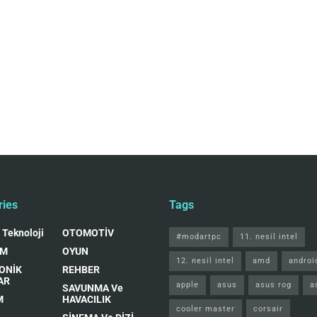
ries
Tags
 Teknoloji
OTOMOTİV
#modartpc
11. nesil intel
IM
OYUN
12. nesil intel
amd
androi
ONİK
REHBER
AR
apple
asus
asus rog
a
SAVUNMA Ve
M
HAVACILIK
cooler master
corsair