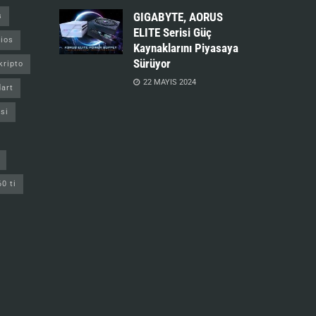
GIGABYTE, AORUS
s
ELITE Serisi Güç
ios
Kaynaklarını Piyasaya
Sürüyor
kripto
22 MAYIS 2024
art
si
60 ti