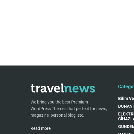
Catego
Bilim Ve
We bring you the best Premium
DONAN
WordPress Themes that perfect for news,
ELEKTR
magazine, personal blog, etc.
CİHAZL
GÜNDE
Read more