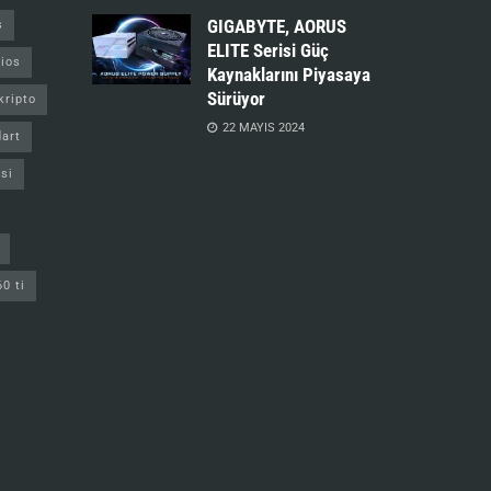
GIGABYTE, AORUS
s
ELITE Serisi Güç
ios
Kaynaklarını Piyasaya
Sürüyor
kripto
22 MAYIS 2024
art
si
60 ti