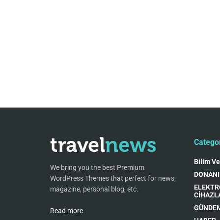
Catego
Bilim Ve
We bring you the best Premium
DONAN
WordPress Themes that perfect for news,
ELEKTR
magazine, personal blog, etc.
CİHAZL
GÜNDE
Read more