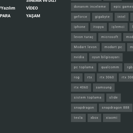
SİNEMA Ve DİZİ
donanım inceleme
epic game
/Yazılım
VİDEO
 PARA
YAŞAM
geforce
gigabyte
intel
iphone
itopya
işlemci
levon turaç
microsoft
mod
Modart levon
modart pc
m
nvidia
oyun bilgisayarı
pc toplama
qualcomm
rgb
rog
rtx
rtx 3060
rtx 30
rtx 4060
samsung
sistem toplama
slide
snapdragon
snapdragon 888
tesla
xbox
xiaomi