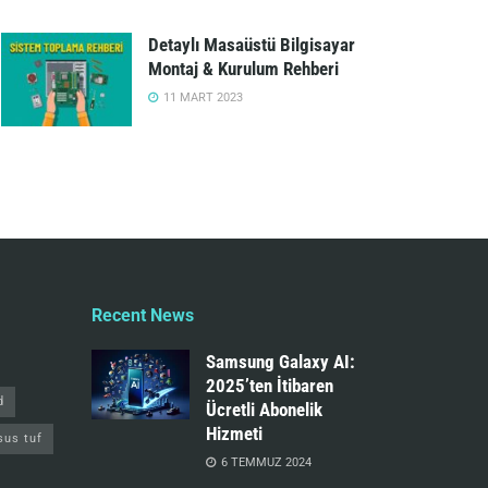
Detaylı Masaüstü Bilgisayar
Montaj & Kurulum Rehberi
11 MART 2023
Recent News
Samsung Galaxy AI:
2025’ten İtibaren
d
Ücretli Abonelik
Hizmeti
sus tuf
6 TEMMUZ 2024