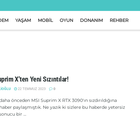
DEM
YAŞAM
MOBİL
OYUN
DONANIM
REHBER
prim X’ten Yeni Sızıntılar!
LIOĞLU
22 TEMMUZ 2023
0
e daha önceden MSI Suprim X RTX 3090'ın sızdırıldığına
 haber paylaşmıştık. Ne yazık ki sizlere bu haberde yetersiz
onucu bir ...