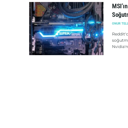
MSI’ın 
Soğut
ONUR TEL
Reddit'd
soğutma
Nvidia'n