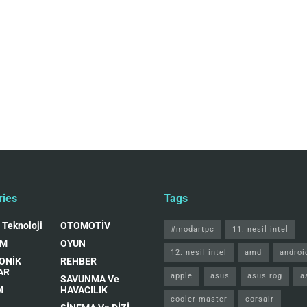
ries
Tags
 Teknoloji
OTOMOTİV
#modartpc
11. nesil intel
IM
OYUN
12. nesil intel
amd
androi
ONİK
REHBER
AR
apple
asus
asus rog
a
SAVUNMA Ve
M
HAVACILIK
cooler master
corsair