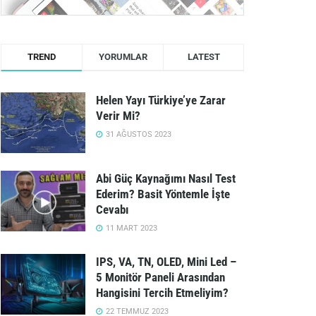
TREND
YORUMLAR
LATEST
Helen Yayı Türkiye’ye Zarar
Verir Mi?
31 AĞUSTOS 2023
Abi Güç Kaynağımı Nasıl Test
Ederim? Basit Yöntemle İşte
Cevabı
11 MART 2023
IPS, VA, TN, OLED, Mini Led –
5 Monitör Paneli Arasından
Hangisini Tercih Etmeliyim?
22 TEMMUZ 2023