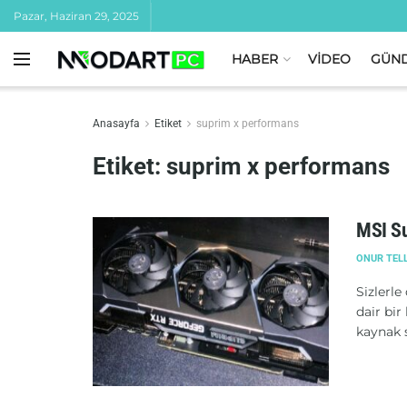
Pazar, Haziran 29, 2025
HABER
VİDEO
GÜN
Anasayfa
Etiket
suprim x performans
Etiket:
suprim x performans
MSI Su
ONUR TEL
Sizlerl
dair bir
kaynak s