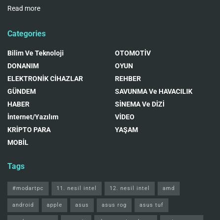
Read more
Categories
Bilim Ve Teknoloji
OTOMOTİV
DONANIM
OYUN
ELEKTRONİK CİHAZLAR
REHBER
GÜNDEM
SAVUNMA Ve HAVACILIK
HABER
SİNEMA Ve DİZİ
İnternet/Yazılım
VİDEO
KRİPTO PARA
YAŞAM
MOBİL
Tags
#modartpc
11. nesil intel
12. nesil intel
amd
android
apple
asus
asus rog
asus tuf