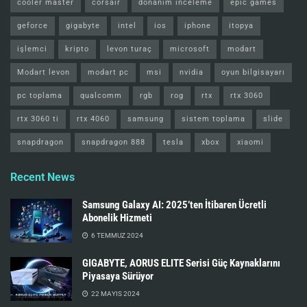
cooler master
corsair
donanım inceleme
epic games
geforce
gigabyte
intel
ios
iphone
itopya
işlemci
kripto
levon turaç
microsoft
modart
Modart levon
modart pc
msi
nvidia
oyun bilgisayarı
pc toplama
qualcomm
rgb
rog
rtx
rtx 3060
rtx 3060 ti
rtx 4060
samsung
sistem toplama
slide
snapdragon
snapdragon 888
tesla
xbox
xiaomi
Recent News
Samsung Galaxy AI: 2025’ten İtibaren Ücretli
Abonelik Hizmeti
6 TEMMUZ 2024
GIGABYTE, AORUS ELITE Serisi Güç Kaynaklarını
Piyasaya Sürüyor
22 MAYIS 2024