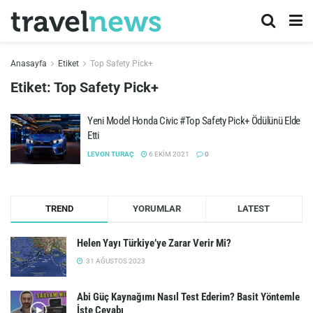
Anasayfa
Etiket
Top Safety Pick+
Etiket:
Top Safety Pick+
Yeni Model Honda Civic #Top Safety Pick+ Ödülünü Elde
Etti
LEVON TURAÇ
6 EKIM 2021
0
TREND
YORUMLAR
LATEST
Helen Yayı Türkiye’ye Zarar Verir Mi?
31 AĞUSTOS 2023
Abi Güç Kaynağımı Nasıl Test Ederim? Basit Yöntemle
İşte Cevabı