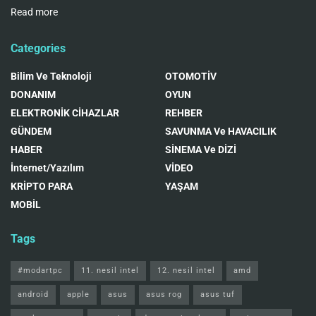
Read more
Categories
Bilim Ve Teknoloji
OTOMOTİV
DONANIM
OYUN
ELEKTRONİK CİHAZLAR
REHBER
GÜNDEM
SAVUNMA Ve HAVACILIK
HABER
SİNEMA Ve DİZİ
İnternet/Yazılım
VİDEO
KRİPTO PARA
YAŞAM
MOBİL
Tags
#modartpc
11. nesil intel
12. nesil intel
amd
android
apple
asus
asus rog
asus tuf