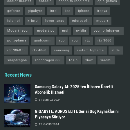
cooler master
corsair
donanım inceleme
epic games
geforce
gigabyte
intel
ios
iphone
itopya
işlemci
kripto
levon turaç
microsoft
modart
Modart levon
modart pc
msi
nvidia
oyun bilgisayarı
pc toplama
qualcomm
rgb
rog
rtx
rtx 3060
rtx 3060 ti
rtx 4060
samsung
sistem toplama
slide
snapdragon
snapdragon 888
tesla
xbox
xiaomi
Recent News
Samsung Galaxy AI: 2025’ten İtibaren Ücretli
Abonelik Hizmeti
6 TEMMUZ 2024
GIGABYTE, AORUS ELITE Serisi Güç Kaynaklarını
Piyasaya Sürüyor
22 MAYIS 2024