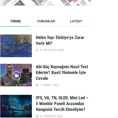
TREND
YORUMLAR
LATEST
Helen Yayı Türkiye’ye Zarar
Verir Mi?
31 AĞUSTOS 2023
Abi Güç Kaynağımı Nasıl Test
Ederim? Basit Yöntemle İşte
Cevabı
11 MART 2023
IPS, VA, TN, OLED, Mini Led –
5 Monitör Paneli Arasından
Hangisini Tercih Etmeliyim?
22 TEMMUZ 2023