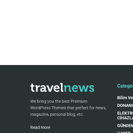
Catego
Bilim Ve
We bring you the best Premium
DONAN
WordPress Themes that perfect for news,
ELEKTR
magazine, personal blog, etc.
CİHAZL
GÜNDE
Read more