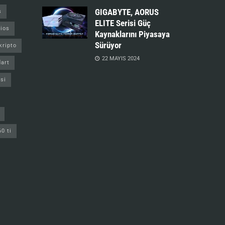
GIGABYTE, AORUS
s
ELITE Serisi Güç
ios
Kaynaklarını Piyasaya
Sürüyor
kripto
22 MAYIS 2024
art
si
60 ti