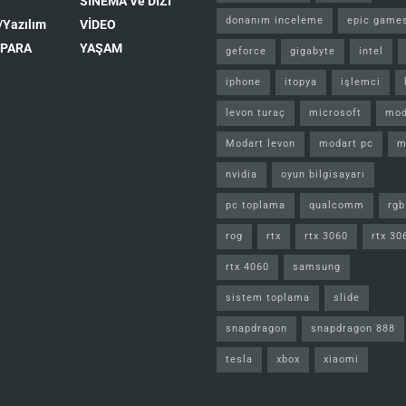
SİNEMA Ve DİZİ
donanım inceleme
epic game
/Yazılım
VİDEO
 PARA
YAŞAM
geforce
gigabyte
intel
iphone
itopya
işlemci
levon turaç
microsoft
mod
Modart levon
modart pc
m
nvidia
oyun bilgisayarı
pc toplama
qualcomm
rgb
rog
rtx
rtx 3060
rtx 30
rtx 4060
samsung
sistem toplama
slide
snapdragon
snapdragon 888
tesla
xbox
xiaomi