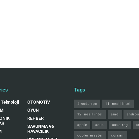
ries
Tags
 Teknoloji
OTOMOTİV
#modartpc
11. nesil intel
IM
OYUN
12. nesil intel
amd
androi
ONİK
REHBER
AR
apple
asus
asus rog
a
SAVUNMA Ve
M
HAVACILIK
cooler master
corsair