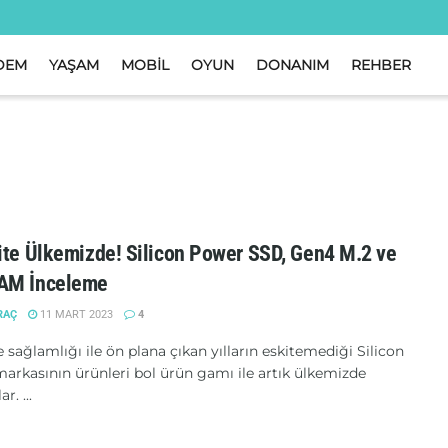
DEM
YAŞAM
MOBİL
OYUN
DONANIM
REHBER
ite Ülkemizde! Silicon Power SSD, Gen4 M.2 ve
AM İnceleme
RAÇ
11 MART 2023
4
e sağlamlığı ile ön plana çıkan yılların eskitemediği Silicon
arkasının ürünleri bol ürün gamı ile artık ülkemizde
r. ...