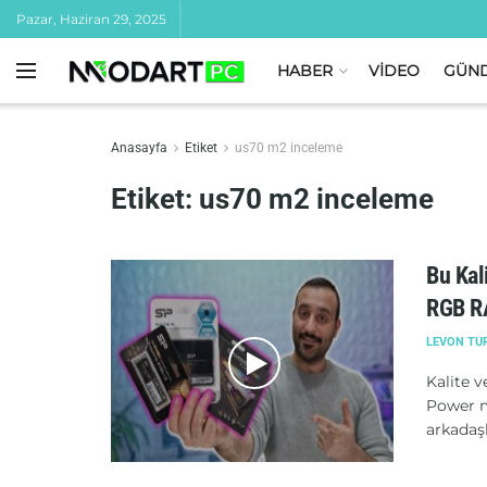
Pazar, Haziran 29, 2025
HABER
VİDEO
GÜN
Anasayfa
Etiket
us70 m2 inceleme
Etiket:
us70 m2 inceleme
Bu Kal
RGB R
LEVON TU
Kalite v
Power m
arkadaşla