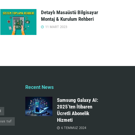
Detaylı Masaüstü Bilgisayar
Montaj & Kurulum Rehberi
11 MART 2023
Recent News
Samsung Galaxy AI:
2025’ten İtibaren
d
Ücretli Abonelik
Hizmeti
sus tuf
6 TEMMUZ 2024