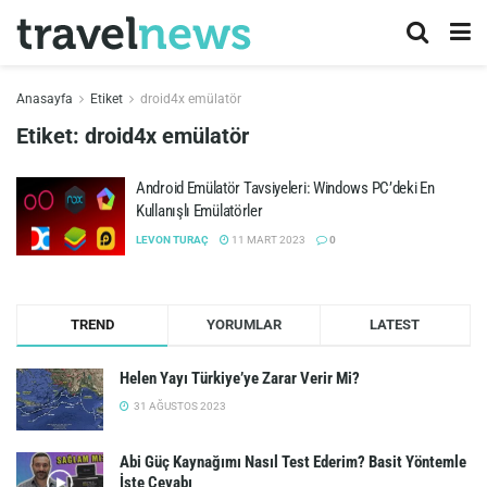
Anasayfa
Etiket
droid4x emülatör
Etiket:
droid4x emülatör
Android Emülatör Tavsiyeleri: Windows PC’deki En
Kullanışlı Emülatörler
LEVON TURAÇ
11 MART 2023
0
TREND
YORUMLAR
LATEST
Helen Yayı Türkiye’ye Zarar Verir Mi?
31 AĞUSTOS 2023
Abi Güç Kaynağımı Nasıl Test Ederim? Basit Yöntemle
İşte Cevabı