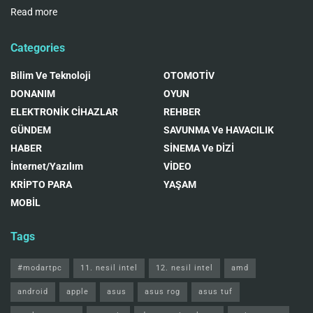
Read more
Categories
Bilim Ve Teknoloji
OTOMOTİV
DONANIM
OYUN
ELEKTRONİK CİHAZLAR
REHBER
GÜNDEM
SAVUNMA Ve HAVACILIK
HABER
SİNEMA Ve DİZİ
İnternet/Yazılım
VİDEO
KRİPTO PARA
YAŞAM
MOBİL
Tags
#modartpc
11. nesil intel
12. nesil intel
amd
android
apple
asus
asus rog
asus tuf