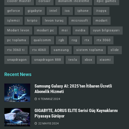
cooler master
corsair
donanım inceleme
epic games
geforce
gigabyte
intel
ios
iphone
itopya
işlemci
kripto
levon turaç
microsoft
modart
Modart levon
modart pc
msi
nvidia
oyun bilgisayarı
pc toplama
qualcomm
rgb
rog
rtx
rtx 3060
rtx 3060 ti
rtx 4060
samsung
sistem toplama
slide
snapdragon
snapdragon 888
tesla
xbox
xiaomi
Recent News
Samsung Galaxy AI: 2025’ten İtibaren Ücretli
Abonelik Hizmeti
6 TEMMUZ 2024
GIGABYTE, AORUS ELITE Serisi Güç Kaynaklarını
Piyasaya Sürüyor
22 MAYIS 2024