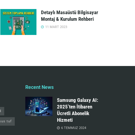
Detaylı Masaüstü Bilgisayar
Montaj & Kurulum Rehberi
11 MART 2023
Recent News
Samsung Galaxy AI:
2025’ten İtibaren
d
Ücretli Abonelik
Hizmeti
sus tuf
6 TEMMUZ 2024