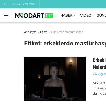
Pazar, Haziran 29, 2025
HABER
VİDEO
GÜN
Anasayfa
Etiket
erkeklerde mastürbasyon
Etiket:
erkeklerde mastürbas
Erkekl
Nelerd
KAAN ÇAB
ModArt 
''Erkekl
dair güze