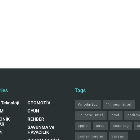
ries
Tags
 Teknoloji
OTOMOTİV
#modartpc
11. nesil intel
IM
OYUN
12. nesil intel
amd
androi
ONİK
REHBER
AR
apple
asus
asus rog
a
SAVUNMA Ve
M
HAVACILIK
cooler master
corsair