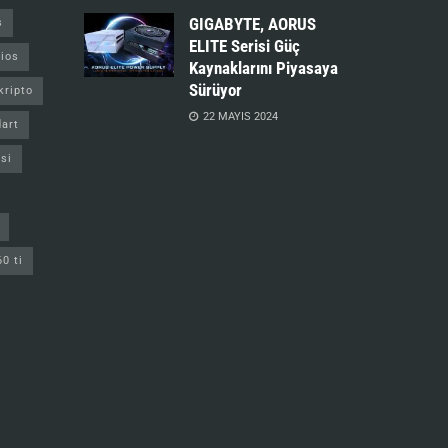
GIGABYTE, AORUS
s
ELITE Serisi Güç
ios
Kaynaklarını Piyasaya
Sürüyor
kripto
22 MAYIS 2024
art
si
60 ti