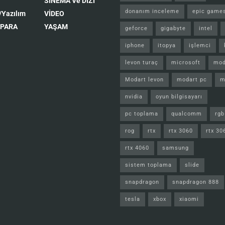
SİNEMA Ve DİZİ
donanım inceleme
epic game
/Yazılım
VİDEO
 PARA
YAŞAM
geforce
gigabyte
intel
iphone
itopya
işlemci
levon turaç
microsoft
mod
Modart levon
modart pc
m
nvidia
oyun bilgisayarı
pc toplama
qualcomm
rgb
rog
rtx
rtx 3060
rtx 30
rtx 4060
samsung
sistem toplama
slide
snapdragon
snapdragon 888
tesla
xbox
xiaomi