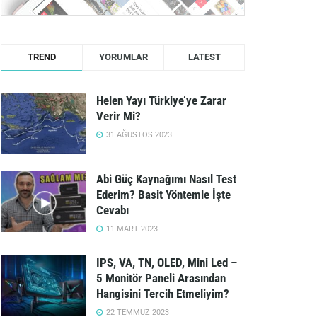
TREND
YORUMLAR
LATEST
Helen Yayı Türkiye’ye Zarar
Verir Mi?
31 AĞUSTOS 2023
Abi Güç Kaynağımı Nasıl Test
Ederim? Basit Yöntemle İşte
Cevabı
11 MART 2023
IPS, VA, TN, OLED, Mini Led –
5 Monitör Paneli Arasından
Hangisini Tercih Etmeliyim?
22 TEMMUZ 2023