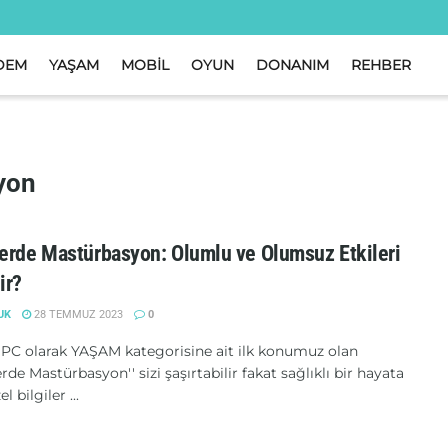
DEM
YAŞAM
MOBİL
OYUN
DONANIM
REHBER
yon
erde Mastürbasyon: Olumlu ve Olumsuz Etkileri
ir?
UK
28 TEMMUZ 2023
0
PC olarak YAŞAM kategorisine ait ilk konumuz olan
erde Mastürbasyon'' sizi şaşırtabilir fakat sağlıklı bir hayata
l bilgiler ...