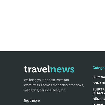
Catego
Bilim Ve
We bring you the best Premium
DONAN
WordPress Themes that perfect for news,
ELEKTR
magazine, personal blog, etc.
CİHAZL
GÜNDE
Read more